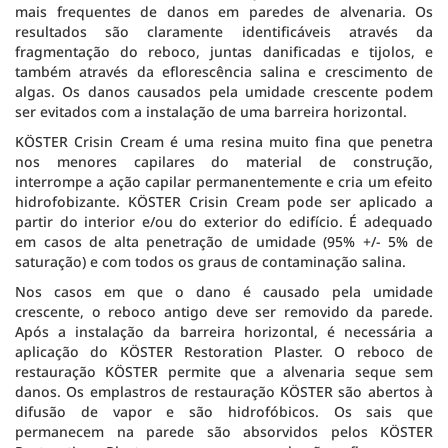
mais frequentes de danos em paredes de alvenaria. Os
resultados são claramente identificáveis ​​através da
fragmentação do reboco, juntas danificadas e tijolos, e
também através da eflorescência salina e crescimento de
algas. Os danos causados ​​pela umidade crescente podem
ser evitados com a instalação de uma barreira horizontal.
KÖSTER Crisin Cream é uma resina muito fina que penetra
nos menores capilares do material de construção,
interrompe a ação capilar permanentemente e cria um efeito
hidrofobizante. KÖSTER Crisin Cream pode ser aplicado a
partir do interior e/ou do exterior do edifício. É adequado
em casos de alta penetração de umidade (95% +/- 5% de
saturação) e com todos os graus de contaminação salina.
Nos casos em que o dano é causado pela umidade
crescente, o reboco antigo deve ser removido da parede.
Após a instalação da barreira horizontal, é necessária a
aplicação do KÖSTER Restoration Plaster. O reboco de
restauração KÖSTER permite que a alvenaria seque sem
danos. Os emplastros de restauração KÖSTER são abertos à
difusão de vapor e são hidrofóbicos. Os sais que
permanecem na parede são absorvidos pelos KÖSTER