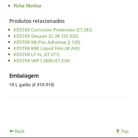
Ficha Técnica
Produtos relacionados
KÖSTER Corrosion Protection
(CT 283)
KÖSTER Deuxan 2C
(W 252 032)
KÖSTER KB-Pox Adhesive
(J 120)
KÖSTER KBE Liquid Film
(W 245)
KÖSTER LF-VL
(CT 271)
KÖSTER VAP I 2000
(CT 230)
Embalagem
10 L galão
(X 910 010)
Back
Top