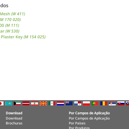
ados
e Mesh
(W 411)
(M 170 020)
500
(M 111)
tar
(W 530)
 Plaster Key
(M 154 025)
Download
Por Campos de Aplicação
Download
Por Campos de Aplicação
Brochuras
Por Países
Por Produtos