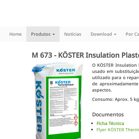
Home
Produtos
Notícias
Download
Por C
M 673 - KÖSTER Insulation Plast
O KÖSTER Insulation 
usado em substituiçã
utilizado para o repa
de aproximadamente 
aspectos.
Consumo: Aprox. 5 kg
Documentos
Ficha Técnica
Flyer KÖSTER Therma