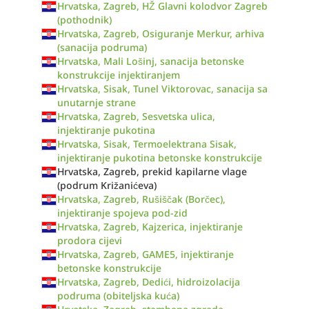
Hrvatska, Zagreb, HŽ Glavni kolodvor Zagreb
(pothodnik)
Hrvatska, Zagreb, Osiguranje Merkur, arhiva
(sanacija podruma)
Hrvatska, Mali Lošinj, sanacija betonske
konstrukcije injektiranjem
Hrvatska, Sisak, Tunel Viktorovac, sanacija sa
unutarnje strane
Hrvatska, Zagreb, Sesvetska ulica,
injektiranje pukotina
Hrvatska, Sisak, Termoelektrana Sisak,
injektiranje pukotina betonske konstrukcije
Hrvatska, Zagreb, prekid kapilarne vlage
(podrum Križanićeva)
Hrvatska, Zagreb, Rušiščak (Borčec),
injektiranje spojeva pod-zid
Hrvatska, Zagreb, Kajzerica, injektiranje
prodora cijevi
Hrvatska, Zagreb, GAME5, injektiranje
betonske konstrukcije
Hrvatska, Zagreb, Dedići, hidroizolacija
podruma (obiteljska kuća)