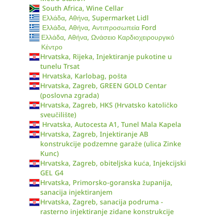
South Africa, Wine Cellar
Ελλάδα, Αθήνα, Supermarket Lidl
Ελλάδα, Αθήνα, Αντιπροσωπεία Ford
Ελλάδα, Αθήνα, Ωνάσειο Καρδιοχειρουργικό
Κέντρο
Hrvatska, Rijeka, Injektiranje pukotine u
tunelu Trsat
Hrvatska, Karlobag, pošta
Hrvatska, Zagreb, GREEN GOLD Centar
(poslovna zgrada)
Hrvatska, Zagreb, HKS (Hrvatsko katoličko
sveučilište)
Hrvatska, Autocesta A1, Tunel Mala Kapela
Hrvatska, Zagreb, Injektiranje AB
konstrukcije podzemne garaže (ulica Zinke
Kunc)
Hrvatska, Zagreb, obiteljska kuća, Injekcijski
GEL G4
Hrvatska, Primorsko-goranska županija,
sanacija injektiranjem
Hrvatska, Zagreb, sanacija podruma -
rasterno injektiranje zidane konstrukcije