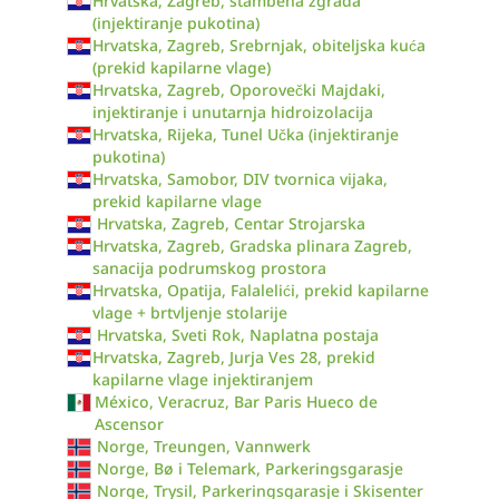
Hrvatska, Zagreb, stambena zgrada
(injektiranje pukotina)
Hrvatska, Zagreb, Srebrnjak, obiteljska kuća
(prekid kapilarne vlage)
Hrvatska, Zagreb, Oporovečki Majdaki,
injektiranje i unutarnja hidroizolacija
Hrvatska, Rijeka, Tunel Učka (injektiranje
pukotina)
Hrvatska, Samobor, DIV tvornica vijaka,
prekid kapilarne vlage
Hrvatska, Zagreb, Centar Strojarska
Hrvatska, Zagreb, Gradska plinara Zagreb,
sanacija podrumskog prostora
Hrvatska, Opatija, Falalelići, prekid kapilarne
vlage + brtvljenje stolarije
Hrvatska, Sveti Rok, Naplatna postaja
Hrvatska, Zagreb, Jurja Ves 28, prekid
kapilarne vlage injektiranjem
México, Veracruz, Bar Paris Hueco de
Ascensor
Norge, Treungen, Vannwerk
Norge, Bø i Telemark, Parkeringsgarasje
Norge, Trysil, Parkeringsgarasje i Skisenter