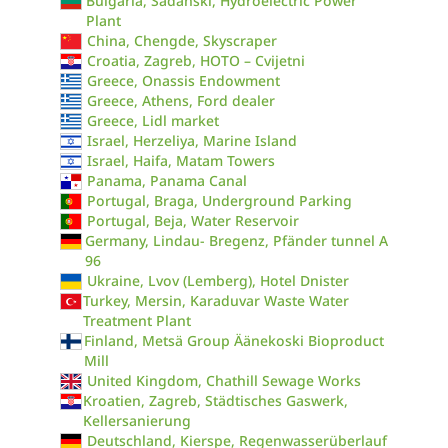
Bulgaria, Sadanski, Hydroelectric Power
Plant
China, Chengde, Skyscraper
Croatia, Zagreb, HOTO – Cvijetni
Greece, Onassis Endowment
Greece, Athens, Ford dealer
Greece, Lidl market
Israel, Herzeliya, Marine Island
Israel, Haifa, Matam Towers
Panama, Panama Canal
Portugal, Braga, Underground Parking
Portugal, Beja, Water Reservoir
Germany, Lindau- Bregenz, Pfänder tunnel A
96
Ukraine, Lvov (Lemberg), Hotel Dnister
Turkey, Mersin, Karaduvar Waste Water
Treatment Plant
Finland, Metsä Group Äänekoski Bioproduct
Mill
United Kingdom, Chathill Sewage Works
Kroatien, Zagreb, Städtisches Gaswerk,
Kellersanierung
Deutschland, Kierspe, Regenwasserüberlauf