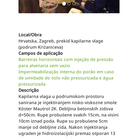
Local/Obra
Hrvatska, Zagreb, prekid kapilarne vlage
(podrum Križanićeva)
Campos de aplicação
Barreiras horizontais com injeção de pressão
para alvenaria sem vazio
Impermeabilização interna do porão em caso
de umidade do solo não pressurizada e água
pressurizada
Descrição
Kapilarna vlaga u podrumskom prostoru
sanirana je injektiranjem nisko-viskozne smole
Köster Mautrol 2K. Debljina betonskih zidova
d=50cm. Rupe probušene svakih 15cm, na visini
10cm iznad poda. Rupe su probušene 5cm
manje od debljine zida. Nakon injektiranja
ugrađen je hidroizolacijski premaz otporan 13