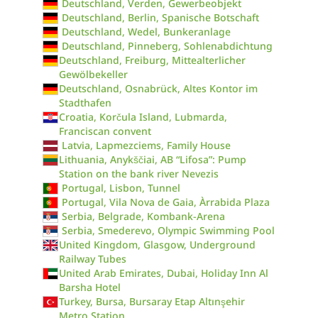
Deutschland, Verden, Gewerbeobjekt
Deutschland, Berlin, Spanische Botschaft
Deutschland, Wedel, Bunkeranlage
Deutschland, Pinneberg, Sohlenabdichtung
Deutschland, Freiburg, Mittealterlicher
Gewölbekeller
Deutschland, Osnabrück, Altes Kontor im
Stadthafen
Croatia, Korčula Island, Lubmarda,
Franciscan convent
Latvia, Lapmezciems, Family House
Lithuania, Anykščiai, AB “Lifosa”: Pump
Station on the bank river Nevezis
Portugal, Lisbon, Tunnel
Portugal, Vila Nova de Gaia, Àrrabida Plaza
Serbia, Belgrade, Kombank-Arena
Serbia, Smederevo, Olympic Swimming Pool
United Kingdom, Glasgow, Underground
Railway Tubes
United Arab Emirates, Dubai, Holiday Inn Al
Barsha Hotel
Turkey, Bursa, Bursaray Etap Altınşehir
Metro Station