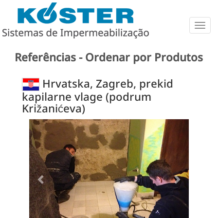
Togg
navig
Referências - Ordenar por Produtos
Hrvatska, Zagreb, prekid
kapilarne vlage (podrum
Križanićeva)
Previous
Next