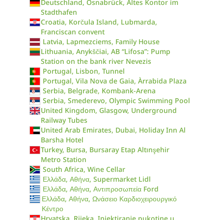
Deutschland, Osnabrück, Altes Kontor im
Stadthafen
Croatia, Korčula Island, Lubmarda,
Franciscan convent
Latvia, Lapmezciems, Family House
Lithuania, Anykščiai, AB “Lifosa”: Pump
Station on the bank river Nevezis
Portugal, Lisbon, Tunnel
Portugal, Vila Nova de Gaia, Àrrabida Plaza
Serbia, Belgrade, Kombank-Arena
Serbia, Smederevo, Olympic Swimming Pool
United Kingdom, Glasgow, Underground
Railway Tubes
United Arab Emirates, Dubai, Holiday Inn Al
Barsha Hotel
Turkey, Bursa, Bursaray Etap Altınşehir
Metro Station
South Africa, Wine Cellar
Ελλάδα, Αθήνα, Supermarket Lidl
Ελλάδα, Αθήνα, Αντιπροσωπεία Ford
Ελλάδα, Αθήνα, Ωνάσειο Καρδιοχειρουργικό
Κέντρο
Hrvatska, Rijeka, Injektiranje pukotine u