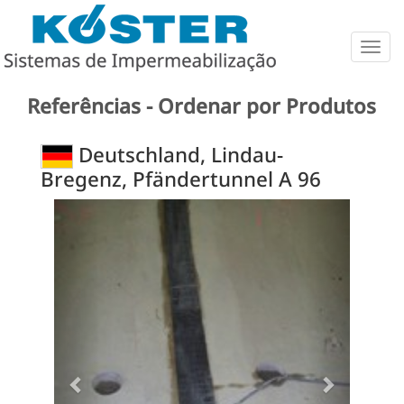
Togg
navig
Referências - Ordenar por Produtos
Deutschland, Lindau-
Bregenz, Pfändertunnel A 96
Previous
Next
Tübbings mit Fuge