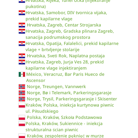
Hrvatska, Rijeka, Tunel Učka (injektiranje
pukotina)
Hrvatska, Samobor, DIV tvornica vijaka,
prekid kapilarne vlage
Hrvatska, Zagreb, Centar Strojarska
Hrvatska, Zagreb, Gradska plinara Zagreb,
sanacija podrumskog prostora
Hrvatska, Opatija, Falalelići, prekid kapilarne
vlage + brtvljenje stolarije
Hrvatska, Sveti Rok, Naplatna postaja
Hrvatska, Zagreb, Jurja Ves 28, prekid
kapilarne vlage injektiranjem
México, Veracruz, Bar Paris Hueco de
Ascensor
Norge, Treungen, Vannwerk
Norge, Bø i Telemark, Parkeringsgarasje
Norge, Trysil, Parkeringsgarasje i Skisenter
Kraków, Polska, iniekcja kurtynowa piwnic
ul. Piłsudskiego
Polska, Kraków, Szkoła Podstawowa
Polska, Kraków, Sukiennice - iniekcja
strukturalna ścian piwnic
Kraków, zespolenie pęknięć w murze