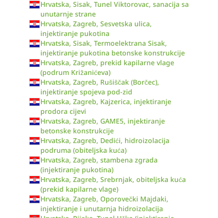
Hrvatska, Sisak, Tunel Viktorovac, sanacija sa
unutarnje strane
Hrvatska, Zagreb, Sesvetska ulica,
injektiranje pukotina
Hrvatska, Sisak, Termoelektrana Sisak,
injektiranje pukotina betonske konstrukcije
Hrvatska, Zagreb, prekid kapilarne vlage
(podrum Križanićeva)
Hrvatska, Zagreb, Rušiščak (Borčec),
injektiranje spojeva pod-zid
Hrvatska, Zagreb, Kajzerica, injektiranje
prodora cijevi
Hrvatska, Zagreb, GAME5, injektiranje
betonske konstrukcije
Hrvatska, Zagreb, Dedići, hidroizolacija
podruma (obiteljska kuća)
Hrvatska, Zagreb, stambena zgrada
(injektiranje pukotina)
Hrvatska, Zagreb, Srebrnjak, obiteljska kuća
(prekid kapilarne vlage)
Hrvatska, Zagreb, Oporovečki Majdaki,
injektiranje i unutarnja hidroizolacija