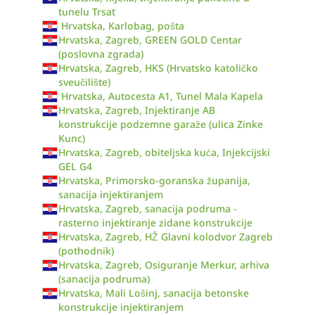
tunelu Trsat
Hrvatska, Karlobag, pošta
Hrvatska, Zagreb, GREEN GOLD Centar
(poslovna zgrada)
Hrvatska, Zagreb, HKS (Hrvatsko katoličko
sveučilište)
Hrvatska, Autocesta A1, Tunel Mala Kapela
Hrvatska, Zagreb, Injektiranje AB
konstrukcije podzemne garaže (ulica Zinke
Kunc)
Hrvatska, Zagreb, obiteljska kuća, Injekcijski
GEL G4
Hrvatska, Primorsko-goranska županija,
sanacija injektiranjem
Hrvatska, Zagreb, sanacija podruma -
rasterno injektiranje zidane konstrukcije
Hrvatska, Zagreb, HŽ Glavni kolodvor Zagreb
(pothodnik)
Hrvatska, Zagreb, Osiguranje Merkur, arhiva
(sanacija podruma)
Hrvatska, Mali Lošinj, sanacija betonske
konstrukcije injektiranjem