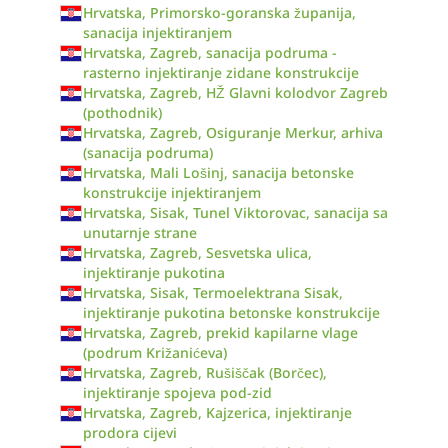
Hrvatska, Primorsko-goranska županija,
sanacija injektiranjem
Hrvatska, Zagreb, sanacija podruma -
rasterno injektiranje zidane konstrukcije
Hrvatska, Zagreb, HŽ Glavni kolodvor Zagreb
(pothodnik)
Hrvatska, Zagreb, Osiguranje Merkur, arhiva
(sanacija podruma)
Hrvatska, Mali Lošinj, sanacija betonske
konstrukcije injektiranjem
Hrvatska, Sisak, Tunel Viktorovac, sanacija sa
unutarnje strane
Hrvatska, Zagreb, Sesvetska ulica,
injektiranje pukotina
Hrvatska, Sisak, Termoelektrana Sisak,
injektiranje pukotina betonske konstrukcije
Hrvatska, Zagreb, prekid kapilarne vlage
(podrum Križanićeva)
Hrvatska, Zagreb, Rušiščak (Borčec),
injektiranje spojeva pod-zid
Hrvatska, Zagreb, Kajzerica, injektiranje
prodora cijevi