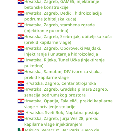
Hrvatska, Zagreb, GAME5, injektiranje
betonske konstrukcije
Hrvatska, Zagreb, Dedići, hidroizolacija
podruma (obiteljska kuća)
Hrvatska, Zagreb, stambena zgrada
(injektiranje pukotina)
Hrvatska, Zagreb, Srebrnjak, obiteljska kuća
(prekid kapilarne vlage)
Hrvatska, Zagreb, Oporovečki Majdaki,
injektiranje i unutarnja hidroizolacija
Hrvatska, Rijeka, Tunel Učka (injektiranje
pukotina)
Hrvatska, Samobor, DIV tvornica vijaka,
prekid kapilarne vlage
Hrvatska, Zagreb, Centar Strojarska
Hrvatska, Zagreb, Gradska plinara Zagreb,
sanacija podrumskog prostora
Hrvatska, Opatija, Falalelići, prekid kapilarne
vlage + brtvljenje stolarije
Hrvatska, Sveti Rok, Naplatna postaja
Hrvatska, Zagreb, Jurja Ves 28, prekid
kapilarne vlage injektiranjem
México, Veracruz, Bar Paris Hueco de