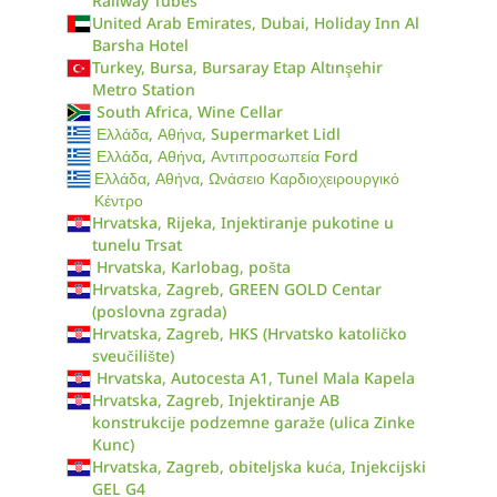
Railway Tubes
United Arab Emirates, Dubai, Holiday Inn Al
Barsha Hotel
Turkey, Bursa, Bursaray Etap Altınşehir
Metro Station
South Africa, Wine Cellar
Ελλάδα, Αθήνα, Supermarket Lidl
Ελλάδα, Αθήνα, Αντιπροσωπεία Ford
Ελλάδα, Αθήνα, Ωνάσειο Καρδιοχειρουργικό
Κέντρο
Hrvatska, Rijeka, Injektiranje pukotine u
tunelu Trsat
Hrvatska, Karlobag, pošta
Hrvatska, Zagreb, GREEN GOLD Centar
(poslovna zgrada)
Hrvatska, Zagreb, HKS (Hrvatsko katoličko
sveučilište)
Hrvatska, Autocesta A1, Tunel Mala Kapela
Hrvatska, Zagreb, Injektiranje AB
konstrukcije podzemne garaže (ulica Zinke
Kunc)
Hrvatska, Zagreb, obiteljska kuća, Injekcijski
GEL G4