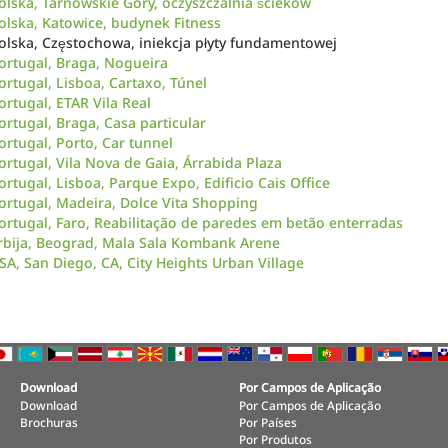
olska, Tarnowskie Góry, oczyszczalnia ścieków
olska, Katowice, budynek Fitness
olska, Częstochowa, iniekcja płyty fundamentowej
ortugal, Braga, Nogueira
ortugal, Lisboa, Cartaxo, Túnel
ortugal, ETAR Vila Real
ortugal, Braga, Casa particular
ortugal, Porto, Car tunnel
ortugal, Vila Nova de Gaia, Árrabida Plaza
ortugal, Lisboa, Parque Expo, Edificio Cais Office
ortugal, Madeira, Dolce Vita Shopping
ortugal, Faro, Reabilitação de paredes em betão enterradas
rbija, Beograd, Mala Sala Kombank Arene
SA, San Diego, CA, City Heights Urban Village
Download
Por Campos de Aplicação
Download
Por Campos de Aplicação
Brochuras
Por Países
Por Produtos