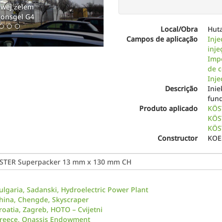
elem
Iniekcja płyty fund
l G4
akrylowym KOSTER I
Local/Obra
Hut
Campos de aplicação
Inje
inje
Imp
de c
Inje
Descrição
Inie
fun
Produto aplicado
KÖST
KÖS
KÖS
Constructor
KOE
ulgaria, Sadanski, Hydroelectric Power Plant
hina, Chengde, Skyscraper
roatia, Zagreb, HOTO – Cvijetni
reece, Onassis Endowment