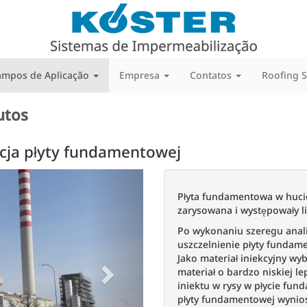
ampos de Aplicação
Empresa
Contatos
Roofing 
utos
kcja płyty fundamentowej
Next
Płyta fundamentowa w hucie
zarysowana i występowały li
Po wykonaniu szeregu anali
uszczelnienie płyty fundame
Jako materiał iniekcyjny wy
materiał o bardzo niskiej l
iniektu w rysy w płycie fu
płyty fundamentowej wynios