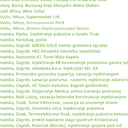
urkey, Bursa, Bursaray Etap Altınşehir Metro Station
outh Africa, Wine Cellar
λλάδα, Αθήνα, Supermarket Lidl
λλάδα, Αθήνα, Αντιπροσωπεία Ford
λλάδα, Αθήνα, Ωνάσειο Καρδιοχειρουργικό Κέντρο
rvatska, Rijeka, Injektiranje pukotine u tunelu Trsat
rvatska, Karlobag, pošta
rvatska, Zagreb, GREEN GOLD Centar (poslovna zgrada)
rvatska, Zagreb, HKS (Hrvatsko katoličko sveučilište)
rvatska, Autocesta A1, Tunel Mala Kapela
rvatska, Zagreb, Injektiranje AB konstrukcije podzemne garaže (ul
rvatska, Zagreb, obiteljska kuća, Injekcijski GEL G4
rvatska, Primorsko-goranska županija, sanacija injektiranjem
rvatska, Zagreb, sanacija podruma - rasterno injektiranje zidane k
rvatska, Zagreb, HŽ Glavni kolodvor Zagreb (pothodnik)
rvatska, Zagreb, Osiguranje Merkur, arhiva (sanacija podruma)
rvatska, Mali Lošinj, sanacija betonske konstrukcije injektiranjem
rvatska, Sisak, Tunel Viktorovac, sanacija sa unutarnje strane
rvatska, Zagreb, Sesvetska ulica, injektiranje pukotina
rvatska, Sisak, Termoelektrana Sisak, injektiranje pukotina betons
rvatska, Zagreb, prekid kapilarne vlage (podrum Križanićeva)
rvatska, Zagreb, Rušiščak (Borčec), injektiranje spojeva pod-zid