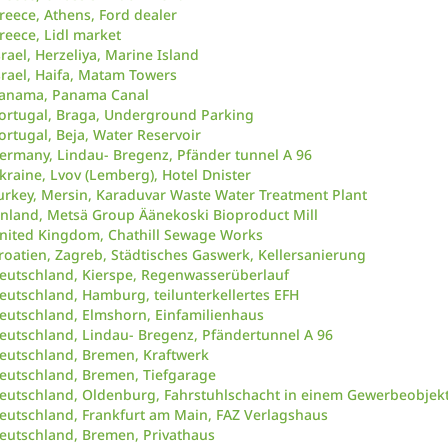
reece, Athens, Ford dealer
reece, Lidl market
srael, Herzeliya, Marine Island
srael, Haifa, Matam Towers
anama, Panama Canal
ortugal, Braga, Underground Parking
ortugal, Beja, Water Reservoir
ermany, Lindau- Bregenz, Pfänder tunnel A 96
kraine, Lvov (Lemberg), Hotel Dnister
urkey, Mersin, Karaduvar Waste Water Treatment Plant
inland, Metsä Group Äänekoski Bioproduct Mill
nited Kingdom, Chathill Sewage Works
roatien, Zagreb, Städtisches Gaswerk, Kellersanierung
eutschland, Kierspe, Regenwasserüberlauf
eutschland, Hamburg, teilunterkellertes EFH
eutschland, Elmshorn, Einfamilienhaus
eutschland, Lindau- Bregenz, Pfändertunnel A 96
eutschland, Bremen, Kraftwerk
eutschland, Bremen, Tiefgarage
eutschland, Oldenburg, Fahrstuhlschacht in einem Gewerbeobjek
eutschland, Frankfurt am Main, FAZ Verlagshaus
eutschland, Bremen, Privathaus