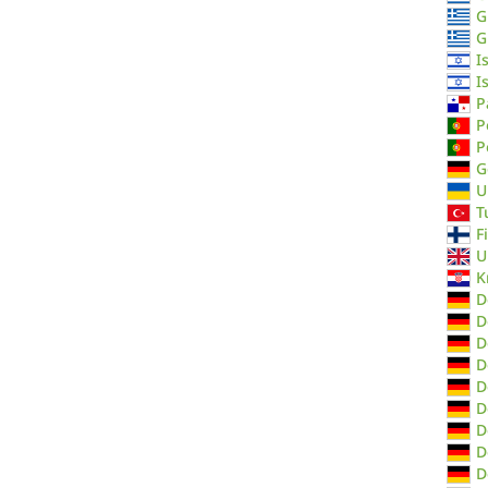
G
G
I
I
P
P
P
G
U
T
F
U
K
D
D
D
D
D
D
D
D
D