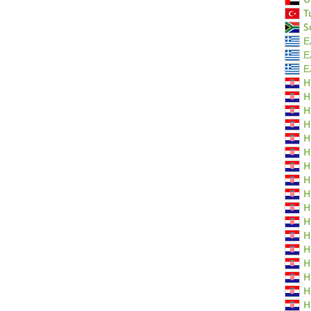
T
S
Ε
Ε
Ε
H
H
H
H
H
H
H
H
H
H
H
H
H
H
H
H
H