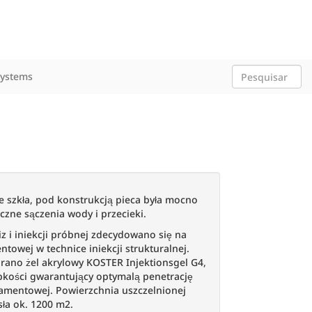
Systems
 szkła, pod konstrukcją pieca była mocno
czne sączenia wody i przecieki.
z i iniekcji próbnej zdecydowano się na
ntowej w technice iniekcji strukturalnej.
brano żel akrylowy KOSTER Injektionsgel G4,
epkości gwarantujący optymalą penetrację
ndamentowej. Powierzchnia uszczelnionej
ła ok. 1200 m2.