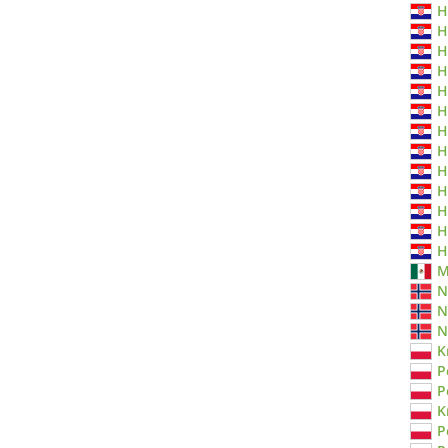
H
H
H
H
H
H
H
H
H
H
H
H
H
M
N
N
N
K
P
P
K
P