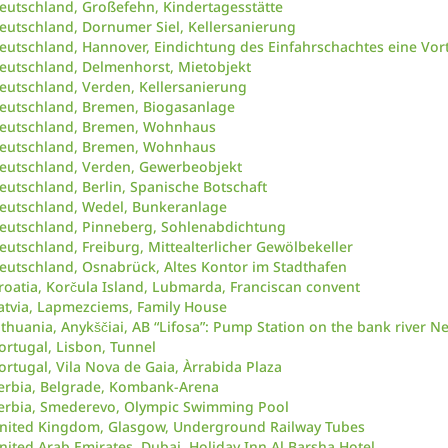
eutschland, Großefehn, Kindertagesstätte
eutschland, Dornumer Siel, Kellersanierung
eutschland, Hannover, Eindichtung des Einfahrschachtes eine Vor
eutschland, Delmenhorst, Mietobjekt
eutschland, Verden, Kellersanierung
eutschland, Bremen, Biogasanlage
eutschland, Bremen, Wohnhaus
eutschland, Bremen, Wohnhaus
eutschland, Verden, Gewerbeobjekt
eutschland, Berlin, Spanische Botschaft
eutschland, Wedel, Bunkeranlage
eutschland, Pinneberg, Sohlenabdichtung
eutschland, Freiburg, Mittealterlicher Gewölbekeller
eutschland, Osnabrück, Altes Kontor im Stadthafen
roatia, Korčula Island, Lubmarda, Franciscan convent
atvia, Lapmezciems, Family House
ithuania, Anykščiai, AB “Lifosa”: Pump Station on the bank river Ne
ortugal, Lisbon, Tunnel
ortugal, Vila Nova de Gaia, Àrrabida Plaza
erbia, Belgrade, Kombank-Arena
erbia, Smederevo, Olympic Swimming Pool
nited Kingdom, Glasgow, Underground Railway Tubes
nited Arab Emirates, Dubai, Holiday Inn Al Barsha Hotel