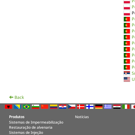
P
P
P
P
P
P
P
P
P
P
P
P
S
U
Back
Produtos
Notícias
Sistemas de Impermeabilização
Restauração de alvenaria
Sistemas de Injeção