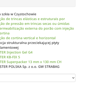
amentowej żelem
njektionsgel G4
a szkła w Częstochowie
ção de trincas elásticas e estruturais por
ção de pressão em trincas secas ou úmidas
ermeabilização externa do porão com injeção
ortina
ção de cortina vertical e horizontal
kcja strukturalna przeciekającej płyty
damentowej
ER Injection Gel G4
TER KB-FIX 5
TER Superpacker 13 mm x 130 mm CH
STER POLSKA Sp. z o.o. GW STRABAG