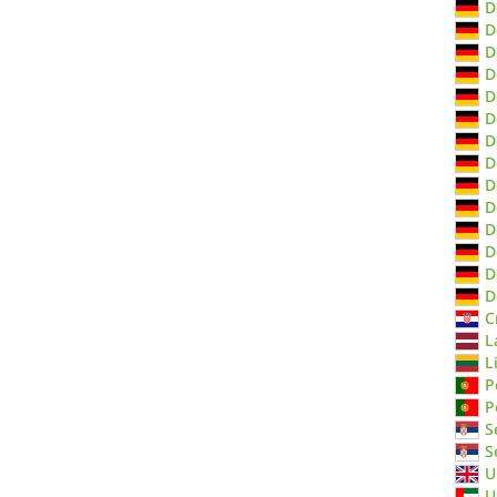
D
D
D
D
D
D
D
D
D
D
D
D
D
D
C
L
L
P
P
S
S
U
U