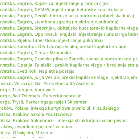
rvatska, Zagreb, Kajzerica, injektiranje prodora cijevi
rvatska, Zagreb, GAME5, injektiranje betonske konstrukcije
rvatska, Zagreb, Dedići, hidroizolacija podruma (obiteljska kuća)
rvatska, Zagreb, stambena zgrada (injektiranje pukotina)
rvatska, Zagreb, Srebrnjak, obiteljska kuća (prekid kapilarne vlage
rvatska, Zagreb, Oporovečki Majdaki, injektiranje i unutarnja hidro
rvatska, Rijeka, Tunel Učka (injektiranje pukotina)
rvatska, Samobor, DIV tvornica vijaka, prekid kapilarne vlage
rvatska, Zagreb, Centar Strojarska
rvatska, Zagreb, Gradska plinara Zagreb, sanacija podrumskog pr
rvatska, Opatija, Falalelići, prekid kapilarne vlage + brtvljenje stola
rvatska, Sveti Rok, Naplatna postaja
rvatska, Zagreb, Jurja Ves 28, prekid kapilarne vlage injektiranjem
éxico, Veracruz, Bar Paris Hueco de Ascensor
orge, Treungen, Vannwerk
orge, Bø i Telemark, Parkeringsgarasje
orge, Trysil, Parkeringsgarasje i Skisenter
raków, Polska, iniekcja kurtynowa piwnic ul. Piłsudskiego
olska, Kraków, Szkoła Podstawowa
olska, Kraków, Sukiennice - iniekcja strukturalna ścian piwnic
raków, zespolenie pęknięć w murze
olska, Oświęcim, Muzeum