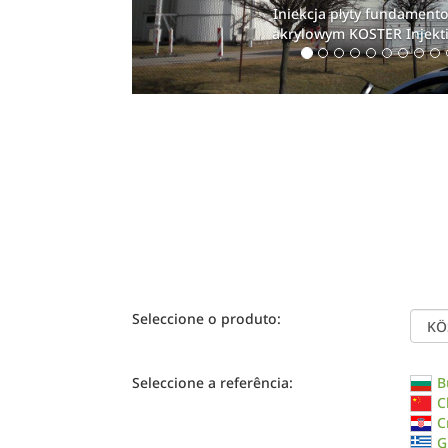
Iniekcja płyty fundamentowej ż
akrylowym KOSTER Injektionsge
Seleccione o produto:
Seleccione a referência:
B
C
C
G