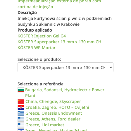
Impermeabilização externa de porão com
cortina de injeção
Descrição
Iniekcja kurtynowa ścian piwnic w podziemiach
budynku Sukiennic w Krakowie
Produto aplicado
KÖSTER Injection Gel G4
KÖSTER Superpacker 13 mm x 130 mm CH
KÖSTER WP Mortar
Seleccione o produto:
Seleccione a referência:
Bulgaria, Sadanski, Hydroelectric Power
Plant
China, Chengde, Skyscraper
Croatia, Zagreb, HOTO – Cvijetni
Greece, Onassis Endowment
Greece, Athens, Ford dealer
Greece, Lidl market
Israel, Herzeliya, Marine Island