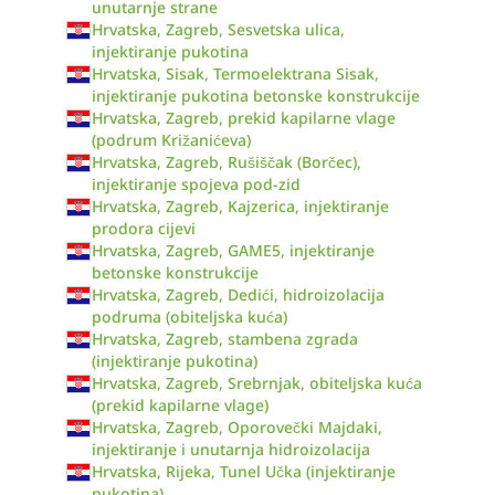
unutarnje strane
Hrvatska, Zagreb, Sesvetska ulica,
injektiranje pukotina
Hrvatska, Sisak, Termoelektrana Sisak,
injektiranje pukotina betonske konstrukcije
Hrvatska, Zagreb, prekid kapilarne vlage
(podrum Križanićeva)
Hrvatska, Zagreb, Rušiščak (Borčec),
injektiranje spojeva pod-zid
Hrvatska, Zagreb, Kajzerica, injektiranje
prodora cijevi
Hrvatska, Zagreb, GAME5, injektiranje
betonske konstrukcije
Hrvatska, Zagreb, Dedići, hidroizolacija
podruma (obiteljska kuća)
Hrvatska, Zagreb, stambena zgrada
(injektiranje pukotina)
Hrvatska, Zagreb, Srebrnjak, obiteljska kuća
(prekid kapilarne vlage)
Hrvatska, Zagreb, Oporovečki Majdaki,
injektiranje i unutarnja hidroizolacija
Hrvatska, Rijeka, Tunel Učka (injektiranje
pukotina)