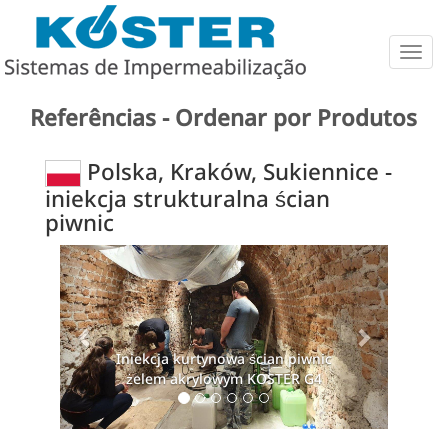
Togg
navig
Referências - Ordenar por Produtos
Polska, Kraków, Sukiennice -
iniekcja strukturalna ścian
piwnic
Previous
Next
Iniekcja kurtynowa ścian piwnic
Iniekcja kurt
żelem akrylowym KOSTER G4
żelem akry