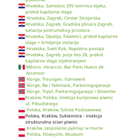
Hrvatska, Samobor, DIV tvornica vijaka,
prekid kapilarne vlage
Hrvatska, Zagreb, Centar Strojarska
Hrvatska, Zagreb, Gradska plinara Zagreb,
sanacija podrumskog prostora
Hrvatska, Opatija, Falalelići, prekid kapilarne
vlage + brtvljenje stolarije
Hrvatska, Sveti Rok, Naplatna postaja
Hrvatska, Zagreb, Jurja Ves 28, prekid
kapilarne vlage injektiranjem
México, Veracruz, Bar Paris Hueco de
Ascensor
Norge, Treungen, Vannwerk
Norge, Bø i Telemark, Parkeringsgarasje
Norge, Trysil, Parkeringsgarasje i Skisenter
Kraków, Polska, iniekcja kurtynowa piwnic
ul. Piłsudskiego
Polska, Kraków, Szkoła Podstawowa
Polska, Kraków, Sukiennice - iniekcja
strukturalna ścian piwnic
Kraków, zespolenie pęknięć w murze
Polska, Oświęcim, Muzeum