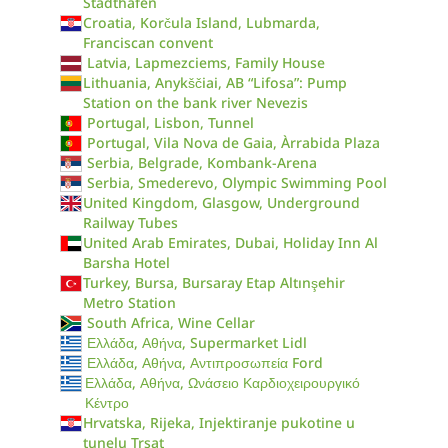
Stadthafen
Croatia, Korčula Island, Lubmarda,
Franciscan convent
Latvia, Lapmezciems, Family House
Lithuania, Anykščiai, AB “Lifosa”: Pump
Station on the bank river Nevezis
Portugal, Lisbon, Tunnel
Portugal, Vila Nova de Gaia, Àrrabida Plaza
Serbia, Belgrade, Kombank-Arena
Serbia, Smederevo, Olympic Swimming Pool
United Kingdom, Glasgow, Underground
Railway Tubes
United Arab Emirates, Dubai, Holiday Inn Al
Barsha Hotel
Turkey, Bursa, Bursaray Etap Altınşehir
Metro Station
South Africa, Wine Cellar
Ελλάδα, Αθήνα, Supermarket Lidl
Ελλάδα, Αθήνα, Αντιπροσωπεία Ford
Ελλάδα, Αθήνα, Ωνάσειο Καρδιοχειρουργικό
Κέντρο
Hrvatska, Rijeka, Injektiranje pukotine u
tunelu Trsat