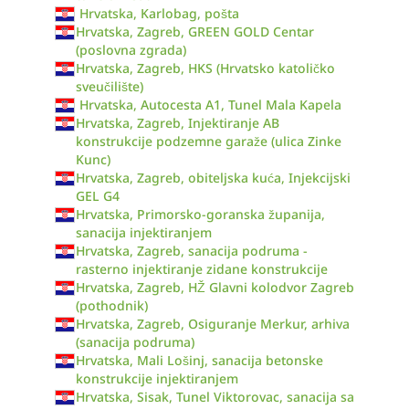
Hrvatska, Karlobag, pošta
Hrvatska, Zagreb, GREEN GOLD Centar
(poslovna zgrada)
Hrvatska, Zagreb, HKS (Hrvatsko katoličko
sveučilište)
Hrvatska, Autocesta A1, Tunel Mala Kapela
Hrvatska, Zagreb, Injektiranje AB
konstrukcije podzemne garaže (ulica Zinke
Kunc)
Hrvatska, Zagreb, obiteljska kuća, Injekcijski
GEL G4
Hrvatska, Primorsko-goranska županija,
sanacija injektiranjem
Hrvatska, Zagreb, sanacija podruma -
rasterno injektiranje zidane konstrukcije
Hrvatska, Zagreb, HŽ Glavni kolodvor Zagreb
(pothodnik)
Hrvatska, Zagreb, Osiguranje Merkur, arhiva
(sanacija podruma)
Hrvatska, Mali Lošinj, sanacija betonske
konstrukcije injektiranjem
Hrvatska, Sisak, Tunel Viktorovac, sanacija sa