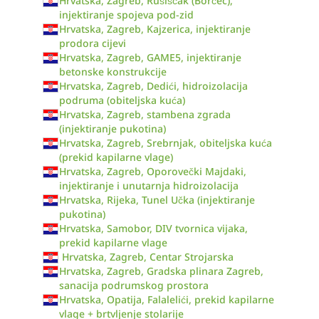
Hrvatska, Zagreb, Rušiščak (Borčec),
injektiranje spojeva pod-zid
Hrvatska, Zagreb, Kajzerica, injektiranje
prodora cijevi
Hrvatska, Zagreb, GAME5, injektiranje
betonske konstrukcije
Hrvatska, Zagreb, Dedići, hidroizolacija
podruma (obiteljska kuća)
Hrvatska, Zagreb, stambena zgrada
(injektiranje pukotina)
Hrvatska, Zagreb, Srebrnjak, obiteljska kuća
(prekid kapilarne vlage)
Hrvatska, Zagreb, Oporovečki Majdaki,
injektiranje i unutarnja hidroizolacija
Hrvatska, Rijeka, Tunel Učka (injektiranje
pukotina)
Hrvatska, Samobor, DIV tvornica vijaka,
prekid kapilarne vlage
Hrvatska, Zagreb, Centar Strojarska
Hrvatska, Zagreb, Gradska plinara Zagreb,
sanacija podrumskog prostora
Hrvatska, Opatija, Falalelići, prekid kapilarne
vlage + brtvljenje stolarije