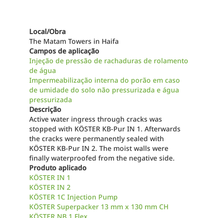
Local/Obra
The Matam Towers in Haifa
Campos de aplicação
Injeção de pressão de rachaduras de rolamento
de água
Impermeabilização interna do porão em caso
de umidade do solo não pressurizada e água
pressurizada
Descrição
Active water ingress through cracks was
stopped with KÖSTER KB-Pur IN 1. Afterwards
the cracks were permanently sealed with
KÖSTER KB-Pur IN 2. The moist walls were
finally waterproofed from the negative side.
Produto aplicado
KÖSTER IN 1
KÖSTER IN 2
KÖSTER 1C Injection Pump
KÖSTER Superpacker 13 mm x 130 mm CH
KÖSTER NB 1 Flex