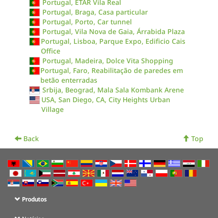
Portugal, ETAR Vila Real
Portugal, Braga, Casa particular
Portugal, Porto, Car tunnel
Portugal, Vila Nova de Gaia, Árrabida Plaza
Portugal, Lisboa, Parque Expo, Edificio Cais
Office
Portugal, Madeira, Dolce Vita Shopping
Portugal, Faro, Reabilitação de paredes em
betão enterradas
Srbija, Beograd, Mala Sala Kombank Arene
USA, San Diego, CA, City Heights Urban
Village
Back
Top
Produtos