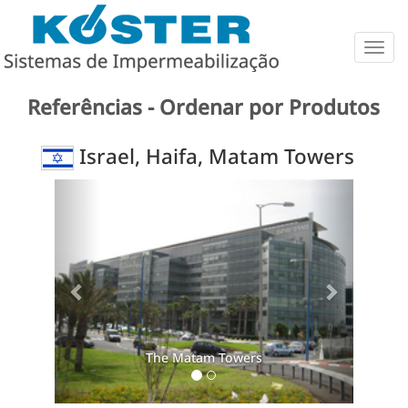
Togg
navig
Referências - Ordenar por Produtos
Israel, Haifa, Matam Towers
Previous
Next
The Matam Towers