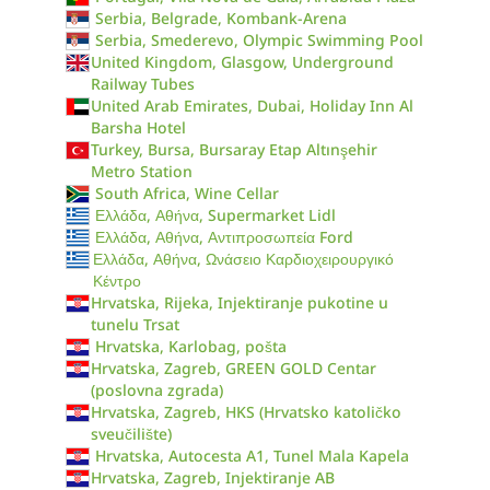
Serbia, Belgrade, Kombank-Arena
Serbia, Smederevo, Olympic Swimming Pool
United Kingdom, Glasgow, Underground
Railway Tubes
United Arab Emirates, Dubai, Holiday Inn Al
Barsha Hotel
Turkey, Bursa, Bursaray Etap Altınşehir
Metro Station
South Africa, Wine Cellar
Ελλάδα, Αθήνα, Supermarket Lidl
Ελλάδα, Αθήνα, Αντιπροσωπεία Ford
Ελλάδα, Αθήνα, Ωνάσειο Καρδιοχειρουργικό
Κέντρο
Hrvatska, Rijeka, Injektiranje pukotine u
tunelu Trsat
Hrvatska, Karlobag, pošta
Hrvatska, Zagreb, GREEN GOLD Centar
(poslovna zgrada)
Hrvatska, Zagreb, HKS (Hrvatsko katoličko
sveučilište)
Hrvatska, Autocesta A1, Tunel Mala Kapela
Hrvatska, Zagreb, Injektiranje AB