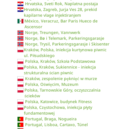
Hrvatska, Sveti Rok, Naplatna postaja
Hrvatska, Zagreb, Jurja Ves 28, prekid
kapilarne vlage injektiranjem
México, Veracruz, Bar Paris Hueco de
Ascensor
Norge, Treungen, Vannwerk
Norge, Bø i Telemark, Parkeringsgarasje
Norge, Trysil, Parkeringsgarasje i Skisenter
Kraków, Polska, iniekcja kurtynowa piwnic
ul. Piłsudskiego
Polska, Kraków, Szkoła Podstawowa
Polska, Kraków, Sukiennice - iniekcja
strukturalna ścian piwnic
Kraków, zespolenie pęknięć w murze
Polska, Oświęcim, Muzeum
Polska, Tarnowskie Góry, oczyszczalnia
ścieków
Polska, Katowice, budynek Fitness
Polska, Częstochowa, iniekcja płyty
fundamentowej
Portugal, Braga, Nogueira
Portugal, Lisboa, Cartaxo, Túnel