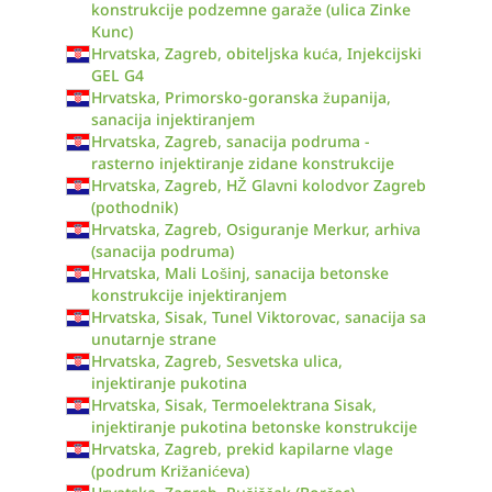
konstrukcije podzemne garaže (ulica Zinke
Kunc)
Hrvatska, Zagreb, obiteljska kuća, Injekcijski
GEL G4
Hrvatska, Primorsko-goranska županija,
sanacija injektiranjem
Hrvatska, Zagreb, sanacija podruma -
rasterno injektiranje zidane konstrukcije
Hrvatska, Zagreb, HŽ Glavni kolodvor Zagreb
(pothodnik)
Hrvatska, Zagreb, Osiguranje Merkur, arhiva
(sanacija podruma)
Hrvatska, Mali Lošinj, sanacija betonske
konstrukcije injektiranjem
Hrvatska, Sisak, Tunel Viktorovac, sanacija sa
unutarnje strane
Hrvatska, Zagreb, Sesvetska ulica,
injektiranje pukotina
Hrvatska, Sisak, Termoelektrana Sisak,
injektiranje pukotina betonske konstrukcije
Hrvatska, Zagreb, prekid kapilarne vlage
(podrum Križanićeva)