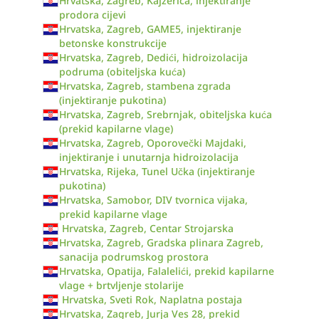
Hrvatska, Zagreb, Kajzerica, injektiranje
prodora cijevi
Hrvatska, Zagreb, GAME5, injektiranje
betonske konstrukcije
Hrvatska, Zagreb, Dedići, hidroizolacija
podruma (obiteljska kuća)
Hrvatska, Zagreb, stambena zgrada
(injektiranje pukotina)
Hrvatska, Zagreb, Srebrnjak, obiteljska kuća
(prekid kapilarne vlage)
Hrvatska, Zagreb, Oporovečki Majdaki,
injektiranje i unutarnja hidroizolacija
Hrvatska, Rijeka, Tunel Učka (injektiranje
pukotina)
Hrvatska, Samobor, DIV tvornica vijaka,
prekid kapilarne vlage
Hrvatska, Zagreb, Centar Strojarska
Hrvatska, Zagreb, Gradska plinara Zagreb,
sanacija podrumskog prostora
Hrvatska, Opatija, Falalelići, prekid kapilarne
vlage + brtvljenje stolarije
Hrvatska, Sveti Rok, Naplatna postaja
Hrvatska, Zagreb, Jurja Ves 28, prekid