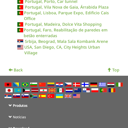
Portugal, Porto, Car tunnel
Portugal, Vila Nova de Gaia, Árrabida Plaza
Portugal, Lisboa, Parque Expo, Edificio Cais
Office
Portugal, Madeira, Dolce Vita Shopping
Portugal, Faro, Reabilitação de paredes em
betão enterradas
Srbija, Beograd, Mala Sala Kombank Arene
USA, San Diego, CA, City Heights Urban
Village
Back
Top
Produtos
Notícias