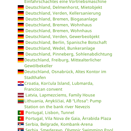
Einfahrschachtes eine Vortriebsmaschine
Deutschland, Delmenhorst, Mietobjekt
Deutschland, Verden, Kellersanierung
Deutschland, Bremen, Biogasanlage
Deutschland, Bremen, Wohnhaus
Deutschland, Bremen, Wohnhaus
Deutschland, Verden, Gewerbeobjekt
Deutschland, Berlin, Spanische Botschaft
Deutschland, Wedel, Bunkeranlage
Deutschland, Pinneberg, Sohlenabdichtung
Deutschland, Freiburg, Mittealterlicher
Gewölbekeller
Deutschland, Osnabrück, Altes Kontor im
Stadthafen
Croatia, Korčula Island, Lubmarda,
Franciscan convent
Latvia, Lapmezciems, Family House
Lithuania, Anykščiai, AB “Lifosa”: Pump
Station on the bank river Nevezis
Portugal, Lisbon, Tunnel
Portugal, Vila Nova de Gaia, Àrrabida Plaza
Serbia, Belgrade, Kombank-Arena
Serbia, Smederevo, Olympic Swimming Pool