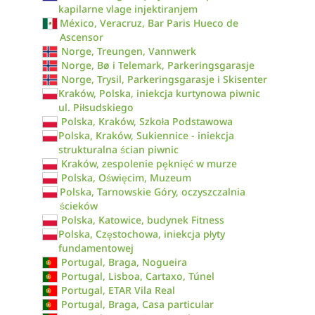
kapilarne vlage injektiranjem
México, Veracruz, Bar Paris Hueco de
Ascensor
Norge, Treungen, Vannwerk
Norge, Bø i Telemark, Parkeringsgarasje
Norge, Trysil, Parkeringsgarasje i Skisenter
Kraków, Polska, iniekcja kurtynowa piwnic
ul. Piłsudskiego
Polska, Kraków, Szkoła Podstawowa
Polska, Kraków, Sukiennice - iniekcja
strukturalna ścian piwnic
Kraków, zespolenie pęknięć w murze
Polska, Oświęcim, Muzeum
Polska, Tarnowskie Góry, oczyszczalnia
ścieków
Polska, Katowice, budynek Fitness
Polska, Częstochowa, iniekcja płyty
fundamentowej
Portugal, Braga, Nogueira
Portugal, Lisboa, Cartaxo, Túnel
Portugal, ETAR Vila Real
Portugal, Braga, Casa particular