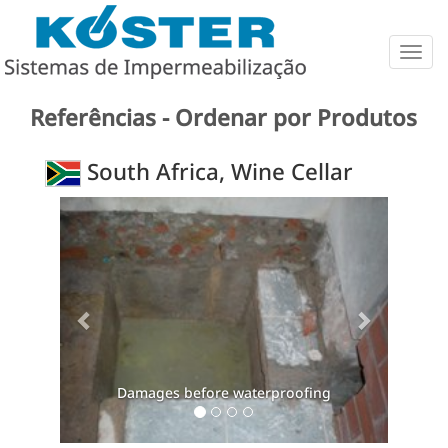
Togg
navig
Referências - Ordenar por Produtos
South Africa, Wine Cellar
Previous
Next
Damages before waterproofing
Damages befor