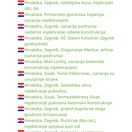
Hrvatska, Zagreb, obiteljska kuća, Injekcijski
GEL G4
Hrvatska, Primorsko-goranska županija,
sanacija injektiranjem
Hrvatska, Zagreb, sanacija podruma -
rasterno injektiranje zidane konstrukcije
Hrvatska, Zagreb, HŽ Glavni kolodvor Zagreb
(pothodnik)
Hrvatska, Zagreb, Osiguranje Merkur, arhiva
(sanacija podruma)
Hrvatska, Mali Lošinj, sanacija betonske
konstrukcije injektiranjem
Hrvatska, Sisak, Tunel Viktorovac, sanacija sa
unutarnje strane
Hrvatska, Zagreb, Sesvetska ulica,
injektiranje pukotina
Hrvatska, Sisak, Termoelektrana Sisak,
injektiranje pukotina betonske konstrukcije
Hrvatska, Zagreb, prekid kapilarne vlage
(podrum Križanićeva)
Hrvatska, Zagreb, Rušiščak (Borčec),
injektiranje spojeva pod-zid