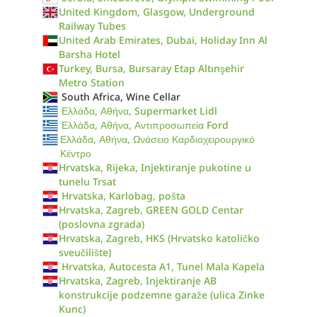
United Kingdom, Glasgow, Underground
Railway Tubes
United Arab Emirates, Dubai, Holiday Inn Al
Barsha Hotel
Turkey, Bursa, Bursaray Etap Altınşehir
Metro Station
South Africa, Wine Cellar
Ελλάδα, Αθήνα, Supermarket Lidl
Ελλάδα, Αθήνα, Αντιπροσωπεία Ford
Ελλάδα, Αθήνα, Ωνάσειο Καρδιοχειρουργικό
Κέντρο
Hrvatska, Rijeka, Injektiranje pukotine u
tunelu Trsat
Hrvatska, Karlobag, pošta
Hrvatska, Zagreb, GREEN GOLD Centar
(poslovna zgrada)
Hrvatska, Zagreb, HKS (Hrvatsko katoličko
sveučilište)
Hrvatska, Autocesta A1, Tunel Mala Kapela
Hrvatska, Zagreb, Injektiranje AB
konstrukcije podzemne garaže (ulica Zinke
Kunc)